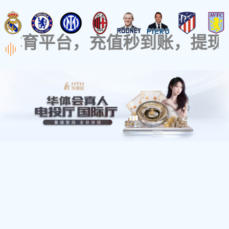
首頁
公司介紹
産品
-（類比測量系列）
.
産品介紹: