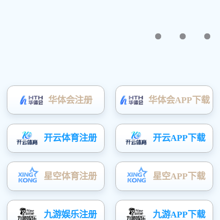
請輸入産品的型號
Copyri
地址：上海市浦东新区鹤立东路1089号 郵編：201315 電話：86-21-68065675；
68065676 傳真：021-68065673
E-mail:sales@barmeter.com